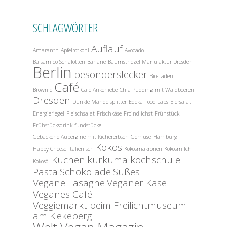
SCHLAGWÖRTER
Auflauf
Amaranth
Apfelrotkohl
Avocado
Balsamico-Schalotten
Banane
Baumstriezel Manufaktur Dresden
Berlin
besonderslecker
Bio-Laden
Café
Brownie
Café Ankerliebe
Chia-Pudding mit Waldbeeren
Dresden
Dunkle Mandelsplitter
Edeka-Food Labs
Eiersalat
Energieriegel
Fleischsalat
Frischkäse
Froindlichst
Frühstück
Frühstücksdrink
fundstücke
Gebackene Aubergine mit Kichererbsen
Gemüse
Hamburg
Kokos
Happy Cheese
italienisch
Kokosmakronen
Kokosmilch
Kuchen
kurkuma kochschule
Kokosöl
Pasta
Schokolade
Süßes
Vegane Lasagne
Veganer Käse
Veganes Café
Veggiemarkt beim Freilichtmuseum
am Kiekeberg