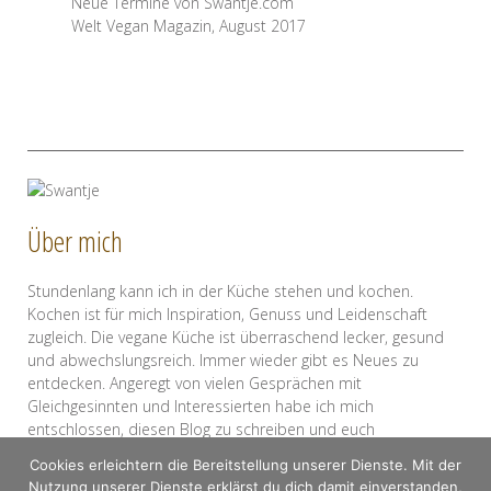
Neue Termine von Swantje.com
Welt Vegan Magazin, August 2017
Über mich
Stundenlang kann ich in der Küche stehen und kochen.
Kochen ist für mich Inspiration, Genuss und Leidenschaft
zugleich. Die vegane Küche ist überraschend lecker, gesund
und abwechslungsreich. Immer wieder gibt es Neues zu
entdecken. Angeregt von vielen Gesprächen mit
Gleichgesinnten und Interessierten habe ich mich
entschlossen, diesen Blog zu schreiben und euch
mitzunehmen auf meine kulinarische Entdeckungsreise. Ich
Cookies erleichtern die Bereitstellung unserer Dienste. Mit der
hoffe, ihr habt damit genau so viel Spaß wie ich und freue
Nutzung unserer Dienste erklärst du dich damit einverstanden,