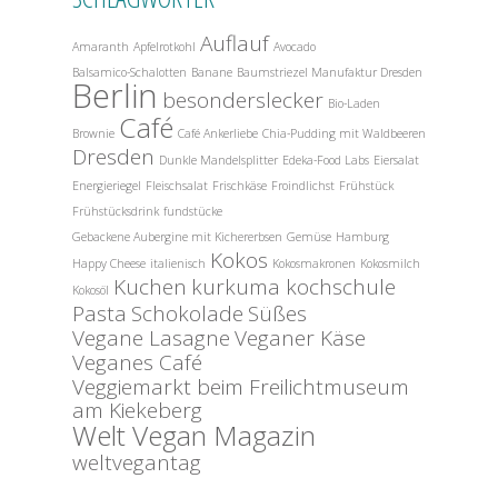
Auflauf
Amaranth
Apfelrotkohl
Avocado
Balsamico-Schalotten
Banane
Baumstriezel Manufaktur Dresden
Berlin
besonderslecker
Bio-Laden
Café
Brownie
Café Ankerliebe
Chia-Pudding mit Waldbeeren
Dresden
Dunkle Mandelsplitter
Edeka-Food Labs
Eiersalat
Energieriegel
Fleischsalat
Frischkäse
Froindlichst
Frühstück
Frühstücksdrink
fundstücke
Gebackene Aubergine mit Kichererbsen
Gemüse
Hamburg
Kokos
Happy Cheese
italienisch
Kokosmakronen
Kokosmilch
Kuchen
kurkuma kochschule
Kokosöl
Pasta
Schokolade
Süßes
Vegane Lasagne
Veganer Käse
Veganes Café
Veggiemarkt beim Freilichtmuseum
am Kiekeberg
Welt Vegan Magazin
weltvegantag