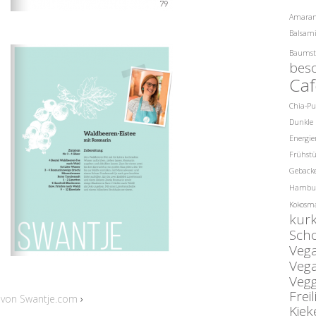
Amara
Balsami
Baumst
bes
Caf
Chia-P
Dunkle 
Energie
Frühst
Gebacke
Hambu
Kokosm
kur
Sch
Veg
Veg
Veg
Fre
 von Swantje.com
›
Kiek