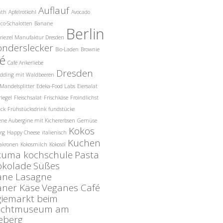
Auflauf
nth
Apfelrotkohl
Avocado
co-Schalotten
Banane
Berlin
riezel Manufaktur Dresden
onderslecker
Bio-Laden
Brownie
é
Café Ankerliebe
Dresden
udding mit Waldbeeren
Mandelsplitter
Edeka-Food Labs
Eiersalat
riegel
Fleischsalat
Frischkäse
Froindlichst
ück
Frühstücksdrink
fundstücke
ne Aubergine mit Kichererbsen
Gemüse
Kokos
rg
Happy Cheese
italienisch
Kuchen
akronen
Kokosmilch
Kokosöl
kuma kochschule
Pasta
okolade
Süßes
ane Lasagne
aner Käse
Veganes Café
giemarkt beim
ilichtmuseum am
eberg