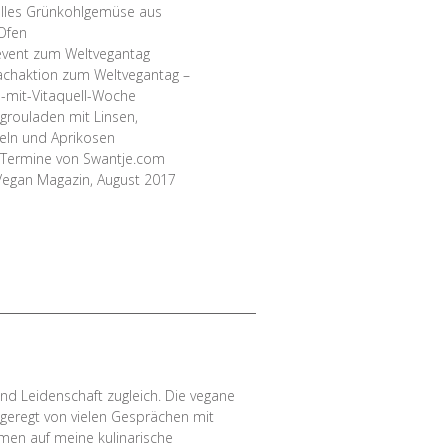
lles Grünkohlgemüse aus
Ofen
vent zum Weltvegantag
chaktion zum Weltvegantag –
-mit-Vitaquell-Woche
ngrouladen mit Linsen,
ln und Aprikosen
Termine von Swantje.com
Vegan Magazin, August 2017
nd Leidenschaft zugleich. Die vegane
geregt von vielen Gesprächen mit
men auf meine kulinarische