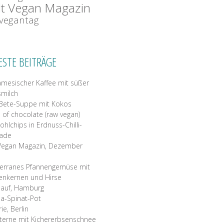
t Vegan Magazin
tvegantag
ESTE BEITRÄGE
amesischer Kaffee mit süßer
milch
Bete-Suppe mit Kokos
 of chocolate (raw vegan)
ohlchips in Erdnuss-Chilli-
nade
Vegan Magazin, Dezember
erranes Pfannengemüse mit
enkernen und Hirse
 auf, Hamburg
a-Spinat-Pot
rie, Berlin
terne mit Kichererbsenschnee