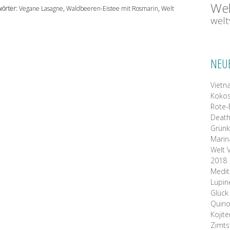
Wel
örter:
Vegane Lasagne
,
Waldbeeren-Eistee mit Rosmarin
,
Welt
wel
NEU
Vietn
Kokos
Rote-
Death
Grünk
Mari
Welt 
2018
Medit
Lupin
Glück
Quino
Kojite
Zimts