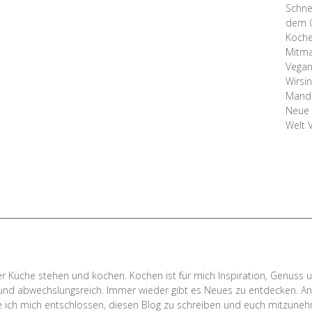
Schne
dem 
Koche
Mitma
Vegan
Wirsi
Mande
Neue 
Welt 
er Küche stehen und kochen. Kochen ist für mich Inspiration, Genuss u
 und abwechslungsreich. Immer wieder gibt es Neues zu entdecken. An
e ich mich entschlossen, diesen Blog zu schreiben und euch mitzuneh