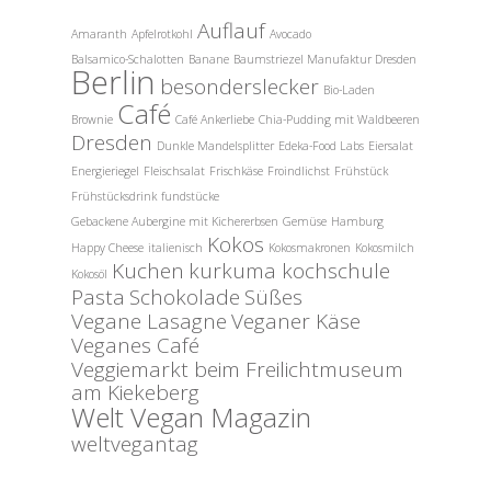
Auflauf
Amaranth
Apfelrotkohl
Avocado
Balsamico-Schalotten
Banane
Baumstriezel Manufaktur Dresden
Berlin
besonderslecker
Bio-Laden
Café
Brownie
Café Ankerliebe
Chia-Pudding mit Waldbeeren
Dresden
Dunkle Mandelsplitter
Edeka-Food Labs
Eiersalat
Energieriegel
Fleischsalat
Frischkäse
Froindlichst
Frühstück
Frühstücksdrink
fundstücke
Gebackene Aubergine mit Kichererbsen
Gemüse
Hamburg
Kokos
Happy Cheese
italienisch
Kokosmakronen
Kokosmilch
Kuchen
kurkuma kochschule
Kokosöl
Pasta
Schokolade
Süßes
Vegane Lasagne
Veganer Käse
Veganes Café
Veggiemarkt beim Freilichtmuseum
am Kiekeberg
Welt Vegan Magazin
weltvegantag