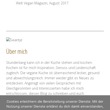
Welt Vegan Magazin, August 2017
Über mich
Stundenlang kann ich in der Küche stehen und kochen.
Kochen ist für mich Inspiration, Genuss und Leidenschaft
zugleich. Die vegane Küche ist überraschend lecker, gesund
und abwechslungsreich. Immer wieder gibt es Neues zu
entdecken. Angeregt von vielen Gesprächen mit
Gleichgesinnten und Interessierten habe ich mich
entschlossen, diesen Blog zu schreiben und euch
mitzunehmen auf meine kulinarische Entdeckungsreise. Ich
Cookies erleichtern die Bereitstellung unserer Dienste. Mit der
hoffe, ihr habt damit genau so viel Spaß wie ich und freue
Nutzung unserer Dienste erklärst du dich damit einverstanden,
mich auf einen regen Austausch mit euch!