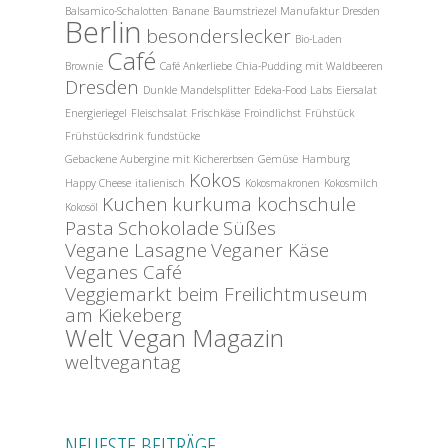
Balsamico-Schalotten
Banane
Baumstriezel Manufaktur Dresden
Berlin
besonderslecker
Bio-Laden
Café
Brownie
Café Ankerliebe
Chia-Pudding mit Waldbeeren
Dresden
Dunkle Mandelsplitter
Edeka-Food Labs
Eiersalat
Energieriegel
Fleischsalat
Frischkäse
Froindlichst
Frühstück
Frühstücksdrink
fundstücke
Gebackene Aubergine mit Kichererbsen
Gemüse
Hamburg
Kokos
Happy Cheese
italienisch
Kokosmakronen
Kokosmilch
Kuchen
kurkuma kochschule
Kokosöl
Pasta
Schokolade
Süßes
Vegane Lasagne
Veganer Käse
Veganes Café
Veggiemarkt beim Freilichtmuseum
am Kiekeberg
Welt Vegan Magazin
weltvegantag
NEUESTE BEITRÄGE