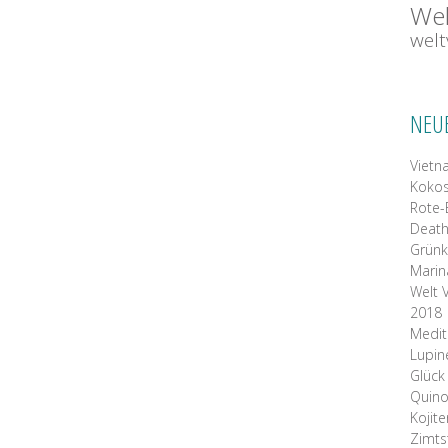
Wel
wel
NEU
Vietn
Kokos
Rote-
Death
Grünk
Mari
Welt 
2018
Medit
Lupin
Glück
Quino
Kojite
Zimts