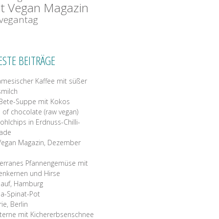
t Vegan Magazin
tvegantag
ESTE BEITRÄGE
amesischer Kaffee mit süßer
milch
Bete-Suppe mit Kokos
 of chocolate (raw vegan)
ohlchips in Erdnuss-Chilli-
nade
Vegan Magazin, Dezember
erranes Pfannengemüse mit
enkernen und Hirse
 auf, Hamburg
a-Spinat-Pot
rie, Berlin
terne mit Kichererbsenschnee