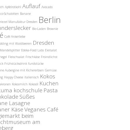
Auflauf
nth
Apfelrotkohl
Avocado
co-Schalotten
Banane
Berlin
riezel Manufaktur Dresden
onderslecker
Bio-Laden
Brownie
é
Café Ankerliebe
Dresden
udding mit Waldbeeren
Mandelsplitter
Edeka-Food Labs
Eiersalat
riegel
Fleischsalat
Frischkäse
Froindlichst
ück
Frühstücksdrink
fundstücke
ne Aubergine mit Kichererbsen
Gemüse
Kokos
rg
Happy Cheese
italienisch
Kuchen
akronen
Kokosmilch
Kokosöl
kuma kochschule
Pasta
okolade
Süßes
ane Lasagne
aner Käse
Veganes Café
giemarkt beim
ilichtmuseum am
eberg