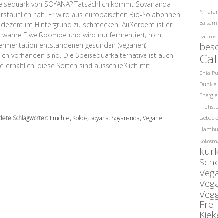
peisequark von SOYANA? Tatsächlich kommt Soyananda
Amara
rstaunlich nah. Er wird aus europäischen Bio-Sojabohnen
Balsami
ur dezent im Hintergrund zu schmecken. Außerdem ist er
e wahre Eiweißbombe und wird nur fermentiert, nicht
Baumst
r Fermentation entstandenen gesunden (veganen)
bes
ich vorhanden sind. Die Speisequarkalternative ist auch
Caf
rhältlich, diese Sorten sind ausschließlich mit
Chia-P
Dunkle 
Energie
Frühst
ete Schlagwörter:
Früchte
,
Kokos
,
Soyana
,
Soyananda
,
Veganer
Gebacke
Hambu
Kokosm
kur
Sch
Veg
Veg
Veg
Fre
Kiek