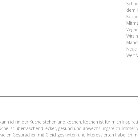
Schne
dem 
Koche
Mitma
Vegan
Wirsi
Mande
Neue 
Welt 
h
ann ich in der Küche stehen und kochen. Kochen ist für mich Inspirat
üche ist überraschend lecker, gesund und abwechslungsreich. Immer 
vielen Gesprächen mit Gleichgesinnten und Interessierten habe ich m