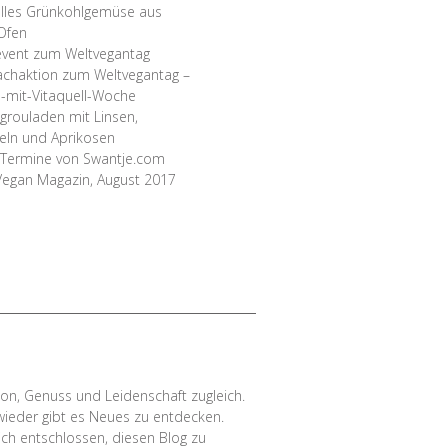
lles Grünkohlgemüse aus
Ofen
vent zum Weltvegantag
chaktion zum Weltvegantag –
-mit-Vitaquell-Woche
ngrouladen mit Linsen,
ln und Aprikosen
Termine von Swantje.com
Vegan Magazin, August 2017
ion, Genuss und Leidenschaft zugleich.
wieder gibt es Neues zu entdecken.
ich entschlossen, diesen Blog zu