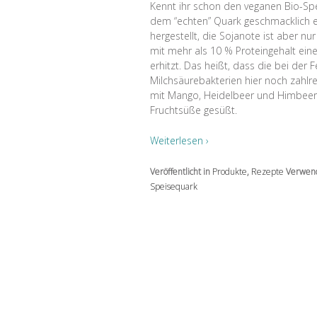
Kennt ihr schon den veganen Bio-S
dem “echten” Quark geschmacklich e
hergestellt, die Sojanote ist aber n
mit mehr als 10 % Proteingehalt ein
erhitzt. Das heißt, dass die bei de
Milchsäurebakterien hier noch zahlre
mit Mango, Heidelbeer und Himbeere e
Fruchtsüße gesüßt.
Weiterlesen ›
Veröffentlicht in
Produkte
,
Rezepte
Verwend
Speisequark