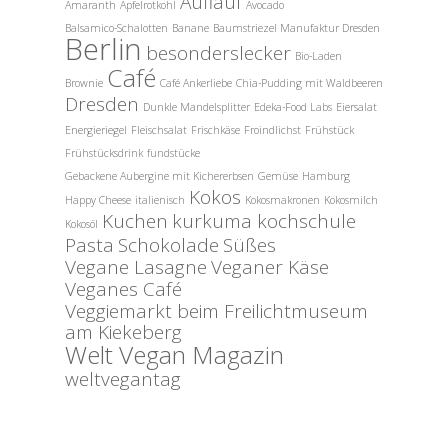
Auflauf
Amaranth
Apfelrotkohl
Avocado
Balsamico-Schalotten
Banane
Baumstriezel Manufaktur Dresden
Berlin
besonderslecker
Bio-Laden
Café
Brownie
Café Ankerliebe
Chia-Pudding mit Waldbeeren
Dresden
Dunkle Mandelsplitter
Edeka-Food Labs
Eiersalat
Energieriegel
Fleischsalat
Frischkäse
Froindlichst
Frühstück
Frühstücksdrink
fundstücke
Gebackene Aubergine mit Kichererbsen
Gemüse
Hamburg
Kokos
Happy Cheese
italienisch
Kokosmakronen
Kokosmilch
Kuchen
kurkuma kochschule
Kokosöl
Pasta
Schokolade
Süßes
Vegane Lasagne
Veganer Käse
Veganes Café
Veggiemarkt beim Freilichtmuseum
am Kiekeberg
Welt Vegan Magazin
weltvegantag