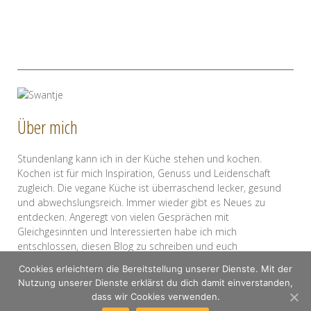
Über mich
Stundenlang kann ich in der Küche stehen und kochen.
Kochen ist für mich Inspiration, Genuss und Leidenschaft
zugleich. Die vegane Küche ist überraschend lecker, gesund
und abwechslungsreich. Immer wieder gibt es Neues zu
entdecken. Angeregt von vielen Gesprächen mit
Gleichgesinnten und Interessierten habe ich mich
entschlossen, diesen Blog zu schreiben und euch
mitzunehmen auf meine kulinarische Entdeckungsreise. Ich
Cookies erleichtern die Bereitstellung unserer Dienste. Mit der
hoffe, ihr habt damit genau so viel Spaß wie ich und freue
Nutzung unserer Dienste erklärst du dich damit einverstanden,
mich auf einen regen Austausch mit euch!
dass wir Cookies verwenden.