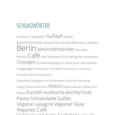
SCHLAGWÖRTER
Auflauf
Amaranth
Apfelrotkohl
Avocado
Balsamico-Schalotten
Banane
Baumstriezel Manufaktur Dresden
Berlin
besonderslecker
Bio-Laden
Café
Brownie
Café Ankerliebe
Chia-Pudding mit Waldbeeren
Dresden
Dunkle Mandelsplitter
Edeka-Food Labs
Eiersalat
Energieriegel
Fleischsalat
Frischkäse
Froindlichst
Frühstück
Frühstücksdrink
fundstücke
Gebackene Aubergine mit Kichererbsen
Gemüse
Hamburg
Kokos
Happy Cheese
italienisch
Kokosmakronen
Kokosmilch
Kuchen
kurkuma kochschule
Kokosöl
Pasta
Schokolade
Süßes
Vegane Lasagne
Veganer Käse
Veganes Café