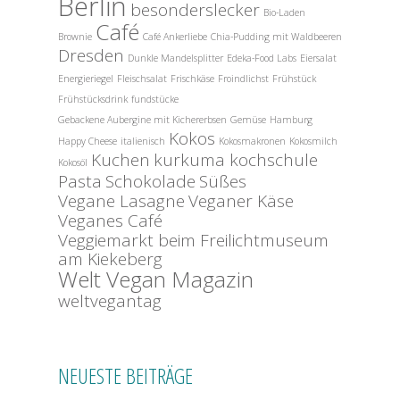
Berlin
besonderslecker
Bio-Laden
Café
Brownie
Café Ankerliebe
Chia-Pudding mit Waldbeeren
Dresden
Dunkle Mandelsplitter
Edeka-Food Labs
Eiersalat
Energieriegel
Fleischsalat
Frischkäse
Froindlichst
Frühstück
Frühstücksdrink
fundstücke
Gebackene Aubergine mit Kichererbsen
Gemüse
Hamburg
Kokos
Happy Cheese
italienisch
Kokosmakronen
Kokosmilch
Kuchen
kurkuma kochschule
Kokosöl
Pasta
Schokolade
Süßes
Vegane Lasagne
Veganer Käse
Veganes Café
Veggiemarkt beim Freilichtmuseum
am Kiekeberg
Welt Vegan Magazin
weltvegantag
NEUESTE BEITRÄGE