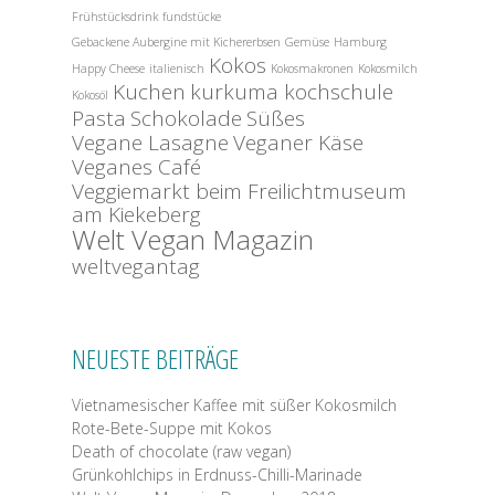
Frühstücksdrink
fundstücke
Gebackene Aubergine mit Kichererbsen
Gemüse
Hamburg
Kokos
Happy Cheese
italienisch
Kokosmakronen
Kokosmilch
Kuchen
kurkuma kochschule
Kokosöl
Pasta
Schokolade
Süßes
Vegane Lasagne
Veganer Käse
Veganes Café
Veggiemarkt beim Freilichtmuseum
am Kiekeberg
Welt Vegan Magazin
weltvegantag
NEUESTE BEITRÄGE
Vietnamesischer Kaffee mit süßer Kokosmilch
Rote-Bete-Suppe mit Kokos
Death of chocolate (raw vegan)
Grünkohlchips in Erdnuss-Chilli-Marinade