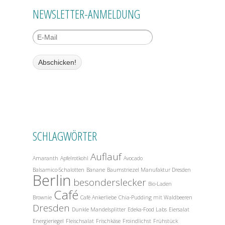
NEWSLETTER-ANMELDUNG
SCHLAGWÖRTER
Auflauf
Amaranth
Apfelrotkohl
Avocado
Balsamico-Schalotten
Banane
Baumstriezel Manufaktur Dresden
Berlin
besonderslecker
Bio-Laden
Café
Brownie
Café Ankerliebe
Chia-Pudding mit Waldbeeren
Dresden
Dunkle Mandelsplitter
Edeka-Food Labs
Eiersalat
Energieriegel
Fleischsalat
Frischkäse
Froindlichst
Frühstück